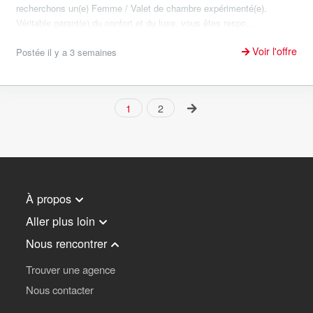
recherchons un(e) Femme / Valet de chambre expérimenté(e).
Véritable garant(e) du confort et du luxe, vous êtes respo...
Voir l'offre
Postée il y a 3 semaines
1
2
À propos
Aller plus loin
Nous rencontrer
Trouver une agence
Nous contacter