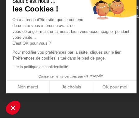
Salut c'est nous ...
On parle de nous
Es
les Cookies !
Mentions légales
Pa
On a attendu d'être sûrs que le contenu
CGU
de ce site vous intéresse avant de
vous déranger, mais on aimerait bien vous accompagner pendant
Données personnelles
votre visite...
C'est OK pour vous ?
Pour modifier vos préférences par la suite, cliquez sur le lien
'Préférences de cookies' situé dans le pied de page.
Lire la politique de confidentialité
Consentements certifiés par
Non merci
Je choisis
OK pour moi
Axeptio consent
Plateforme de Gestion du Consentement : Personnalisez vos Optio
Notre plateforme vous permet d'adapter et de gérer vos paramètres 