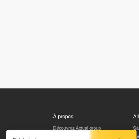
À propos
Al
Découvrez Actual group
Sa
Rejoindre Actual
L'A