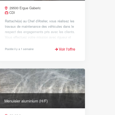
29500 Ergue Gaberic
CDI
Rattaché(e) au Chef d’Atelier, vous réalisez les
travaux de maintenance des véhicules dans le
respect des engagements pris avec les clients.
Vous effectuez votre mission avec rigueur et
dans le respect des procédures définies par les
constructeurs...
Voir l'offre
Postée il y a 1 semaine
Menuisier aluminium (H/F)