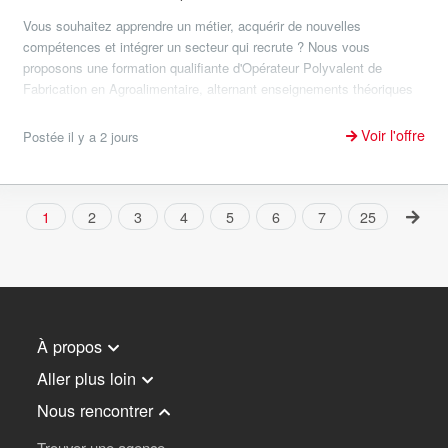
Vous souhaitez apprendre un métier, acquérir de nouvelles
compétences et intégrer un secteur qui recrute ? Nous vous
proposons une formation qualifiante d'Opérateur Polyvalent de
Fabrication en Agroalimentaire, alternant enseignements théoriques
et...
Voir l'offre
Postée il y a 2 jours
1
2
3
4
5
6
7
25
À propos
Aller plus loin
Nous rencontrer
Trouver une agence