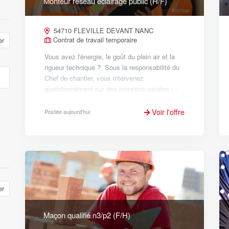
Monteur réseau éclairage public (H/F)
54710 FLEVILLE DEVANT NANC
Contrat de travail temporaire
er
Vous avez l'énergie, le goût du plein air et la
rigueur technique ? Sous la responsabilité du
Chef de chantier, vous intervenez
quotidiennement sur des missions variées : -
Construction & Extension : Réalisation de
lignes électriques (aériennes ou...
Voir l'offre
Postée aujourd'hui
er
Maçon qualifié n3/p2 (F/H)