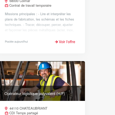
68000 Colmar
Contrat de travail temporaire
Missions principales : - Lire et interpréter les
plans de fabrication, les schémas et les fiches
techniques. - Tracer, découper, percer, ajuster
et façonner les pièces métalliques (acier, inox,
aluminium). - Réaliser les assemblag...
Voir l'offre
Postée aujourd'hui
Opérateur logistique polyvalent (H/F)
44110 CHATEAUBRIANT
CDI Temps partagé