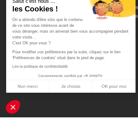
Salut c'est nous ...
On parle de nous
Es
les Cookies !
Mentions légales
Pa
On a attendu d'être sûrs que le contenu
CGU
de ce site vous intéresse avant de
vous déranger, mais on aimerait bien vous accompagner pendant
Données personnelles
votre visite...
C'est OK pour vous ?
Pour modifier vos préférences par la suite, cliquez sur le lien
'Préférences de cookies' situé dans le pied de page.
Lire la politique de confidentialité
Consentements certifiés par
Non merci
Je choisis
OK pour moi
Axeptio consent
Plateforme de Gestion du Consentement : Personnalisez vos Optio
Notre plateforme vous permet d'adapter et de gérer vos paramètres 