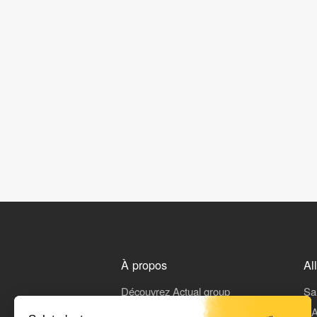
À propos
Al
Découvrez Actual group
Sa
Rejoindre Actual
L'A