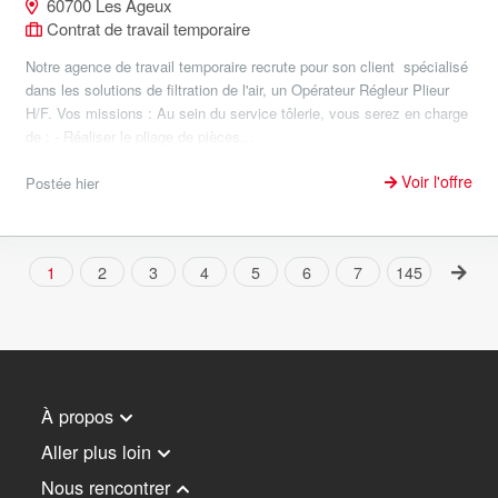
60700 Les Ageux
Contrat de travail temporaire
Notre agence de travail temporaire recrute pour son client spécialisé
dans les solutions de filtration de l'air, un Opérateur Régleur Plieur
H/F. Vos missions : Au sein du service tôlerie, vous serez en charge
de : - Réaliser le pliage de pièces...
Voir l'offre
Postée hier
1
2
3
4
5
6
7
145
À propos
Aller plus loin
Nous rencontrer