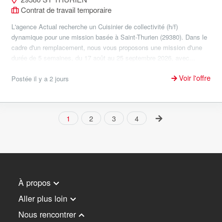
Contrat de travail temporaire
L'agence Actual recherche un Cuisinier de collectivité (h/f)
dynamique pour une mission basée à Saint-Thurien (29380). Dans le
cadre d'un remplacement, nous vous proposons une mission d'une
durée de 5 semaines, du 17 août au 25 septembre 2026, avec...
Voir l'offre
Postée il y a 2 jours
1
2
3
4
À propos
Aller plus loin
Nous rencontrer