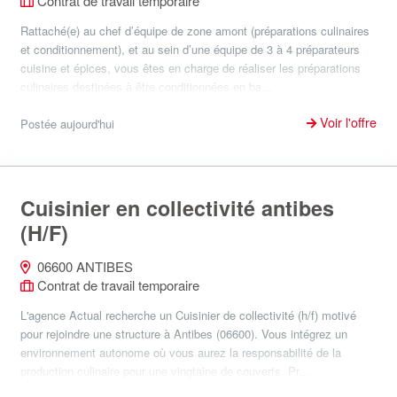
Contrat de travail temporaire
Rattaché(e) au chef d’équipe de zone amont (préparations culinaires
et conditionnement), et au sein d’une équipe de 3 à 4 préparateurs
cuisine et épices, vous êtes en charge de réaliser les préparations
culinaires destinées à être conditionnées en ba...
Voir l'offre
Postée aujourd'hui
Cuisinier en collectivité antibes
(H/F)
06600 ANTIBES
Contrat de travail temporaire
L'agence Actual recherche un Cuisinier de collectivité (h/f) motivé
pour rejoindre une structure à Antibes (06600). Vous intégrez un
environnement autonome où vous aurez la responsabilité de la
production culinaire pour une vingtaine de couverts. Pr...