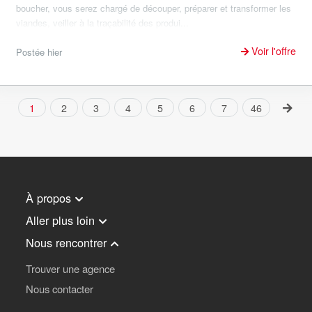
boucher, vous serez chargé de découper, préparer et transformer les
viandes, veiller à la traçabilité des produi...
Voir l'offre
Postée hier
1
2
3
4
5
6
7
46
À propos
Aller plus loin
Nous rencontrer
Trouver une agence
Nous contacter