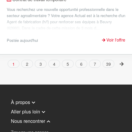
Vous recherchez une nouvelle opportunité professionnelle dans le
secteur agroalimentaire ? Votre agence Actual est à la recherche d'un
Agent de fabrication (h/f) pour renforcer ses équipes à Beuvry
(62660). Dans le cadre de cette mission de 3 mois d...
Voir l'offre
Postée aujourd'hui
1
2
3
4
5
6
7
39
À propos
Aller plus loin
Nous rencontrer
Trouver une agence