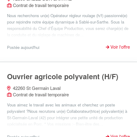
Contrat de travail temporaire
Nous recherchons un(e) Opérateur régleur roulage (h/f) passionné(e)
pour rejoindre notre équipe dynamique à Sablé-sur-Sarthe. Sous la
responsabilité du Chef d’Équipe Production, vous serez chargé(e) de
la conduite et du réglage de machines de...
Voir l'offre
Postée aujourd'hui
Ouvrier agricole polyvalent (H/F)
42260 St Germain Laval
Contrat de travail temporaire
Vous aimez le travail avec les animaux et cherchez un poste
polyvalent ?Nous recrutons un(e) Collaborateur(trice) polyvalent(e) à
St-Germain-Laval (42) pour intégrer une petite unité de production
spécialisée en Porc. * Vos missions :- Bien-être des...
Voir l'offre
Postée aujourd'hui