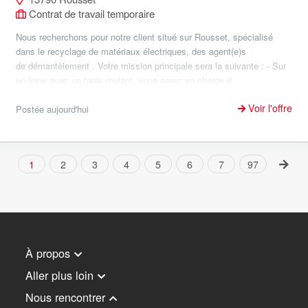
Contrat de travail temporaire
Nous recherchons pour notre client situé sur Rousset, spécialisé
dans le recyclage de matériaux électriques, des agent(e)s
de démantèlement . Votre mission principale sera la suivante : - Sur
un ligne avec un tapis roulant, vous serez en charge d...
Voir l'offre
Postée aujourd'hui
1
2
3
4
5
6
7
97
À propos
Aller plus loin
Nous rencontrer