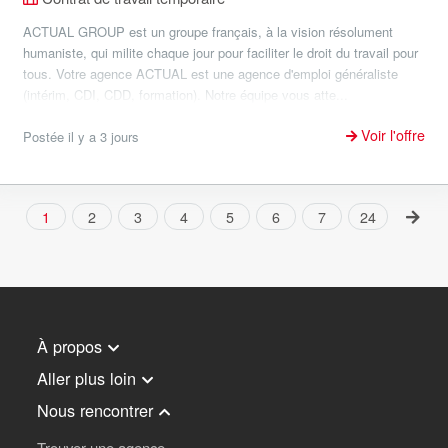
ACTUAL GROUP est un groupe français, à la vision résolument
humaniste, qui milite chaque jour pour faciliter le droit du travail pour
tous. Votre agence ACTUAL est une agence d'emploi généraliste
(intérim, CDI, CDD, formation). Notre équipe vous atte...
Voir l'offre
Postée il y a 3 jours
1
2
3
4
5
6
7
24
À propos
Aller plus loin
Nous rencontrer
Trouver une agence