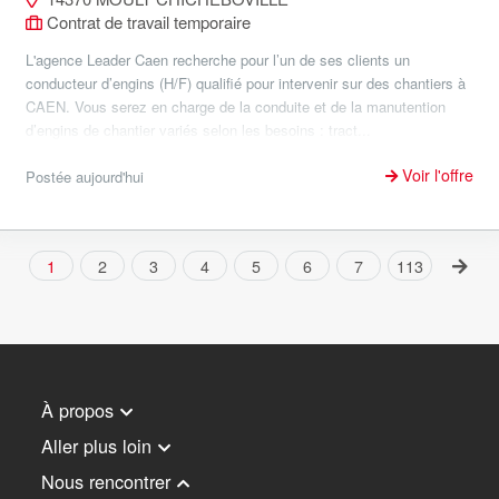
Contrat de travail temporaire
L'agence Leader Caen recherche pour l’un de ses clients un
conducteur d’engins (H/F) qualifié pour intervenir sur des chantiers à
CAEN. Vous serez en charge de la conduite et de la manutention
d’engins de chantier variés selon les besoins : tract...
Voir l'offre
Postée aujourd'hui
1
2
3
4
5
6
7
113
À propos
Aller plus loin
Nous rencontrer