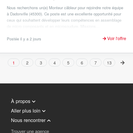
Nous recherchons un(e) Monteur câbleur pour rejoindre notre équipe
à Dadonville (45300). Ce poste est une excellente opportunité pour
ceux qui souhaitent développer leurs compétences en assemblage
de micro composants et en microsoudure. Missions...
Voir l'offre
Postée il y a 2 jours
1
2
3
4
5
6
7
13
À propos
Aller plus loin
Nous rencontrer
Trouver une agence