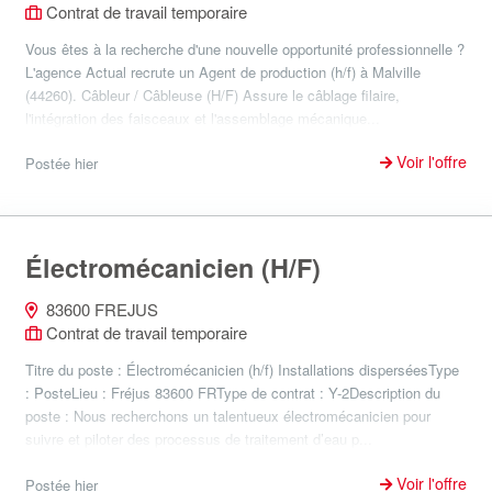
Contrat de travail temporaire
Vous êtes à la recherche d'une nouvelle opportunité professionnelle ?
L'agence Actual recrute un Agent de production (h/f) à Malville
(44260). Câbleur / Câbleuse (H/F) Assure le câblage filaire,
l'intégration des faisceaux et l'assemblage mécanique...
Voir l'offre
Postée hier
Électromécanicien (H/F)
83600 FREJUS
Contrat de travail temporaire
Titre du poste : Électromécanicien (h/f) Installations disperséesType
: PosteLieu : Fréjus 83600 FRType de contrat : Y-2Description du
poste : Nous recherchons un talentueux électromécanicien pour
suivre et piloter des processus de traitement d’eau p...
Voir l'offre
Postée hier