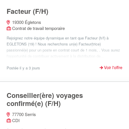
Facteur (F/H)
19300 Égletons
Contrat de travail temporaire
Rejoignez notre équipe dynamique en tant que Facteur (h/f) à
EGLETONS (19) ! Nous recherchons un(e) Facteur(trice)
passionné(e) pour un poste en contrat court de 1 mois, . Vous aurez
l'opportunité de contribuer activement à la distribution de...
Voir l'offre
Postée il y a 3 jours
Conseiller(ère) voyages
confirmé(e) (F/H)
77700 Serris
CDI