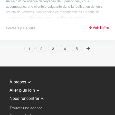
Au sein d'une agence de voyages de 3 personnes, vous
accompagnez une clientèle exigeante dans la réalisation de leurs
projets de voyages. Vos principales responsabilités : Accueillir,
conseiller et fidéliser les clients. Identifier les besoins et...
Voir l'offre
Postée il y a 4 jours
1
2
3
4
5
À propos
Aller plus loin
Nous rencontrer
Trouver une agence