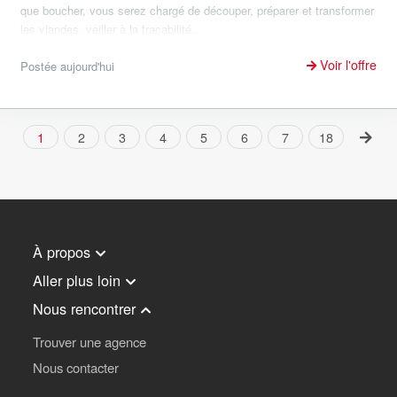
que boucher, vous serez chargé de découper, préparer et transformer
les viandes, veiller à la traçabilité...
Voir l'offre
Postée aujourd'hui
1
2
3
4
5
6
7
18
À propos
Aller plus loin
Nous rencontrer
Trouver une agence
Nous contacter