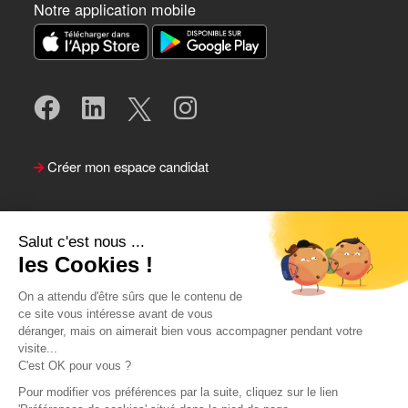
Notre application mobile
Créer mon espace candidat
Salut c'est nous ...
les Cookies !
On a attendu d'être sûrs que le contenu de
ce site vous intéresse avant de vous
déranger, mais on aimerait bien vous accompagner pendant votre
visite...
Suivre le Team Actual
C'est OK pour vous ?
Pour modifier vos préférences par la suite, cliquez sur le lien