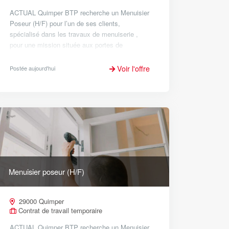
ACTUAL Quimper BTP recherche un Menuisier
Poseur (H/F) pour l’un de ses clients,
spécialisé dans les travaux de menuiserie ,
pour une mission située aux portes de
Quimper. Début : Dès que possible Taux
horaire : 12.64€ à 16.97€ selon compéten...
Voir l'offre
Postée aujourd'hui
Menuisier poseur (H/F)
29000 Quimper
Contrat de travail temporaire
ACTUAL Quimper BTP recherche un Menuisier