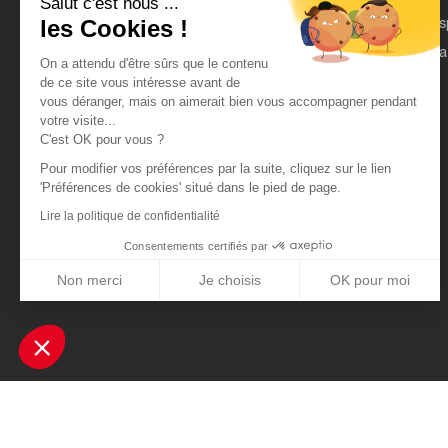
Salut c'est nous ...
On parle de nous
Es
les Cookies !
Mentions légales
Pa
On a attendu d'être sûrs que le contenu
CGU
de ce site vous intéresse avant de
vous déranger, mais on aimerait bien vous accompagner pendant
Données personnelles
votre visite...
C'est OK pour vous ?
Pour modifier vos préférences par la suite, cliquez sur le lien
'Préférences de cookies' situé dans le pied de page.
Lire la politique de confidentialité
Consentements certifiés par
Non merci
Je choisis
OK pour moi
Axeptio consent
Plateforme de Gestion du Consentement : Personnalisez vos Optio
Notre plateforme vous permet d'adapter et de gérer vos paramètres 