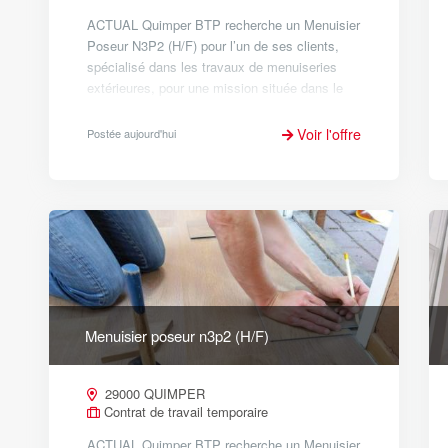
ACTUAL Quimper BTP recherche un Menuisier
Poseur N3P2 (H/F) pour l’un de ses clients,
spécialisé dans les travaux de menuiseries
extérieures, pour une mission située dans le
Sud du Finistère. Début : Dès que possible
Taux horaire : 13.61€ à 1...
Voir l'offre
Postée aujourd'hui
Menuisier poseur n3p2 (H/F)
29000 QUIMPER
Contrat de travail temporaire
ACTUAL Quimper BTP recherche un Menuisier