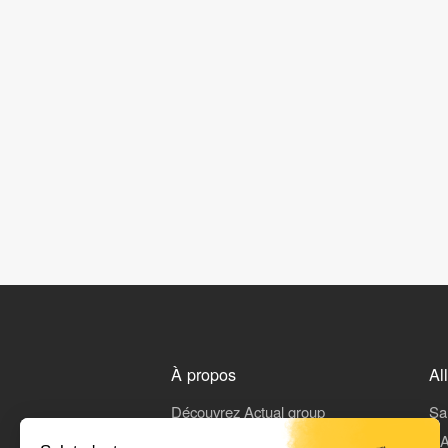
À propos
Al
Découvrez Actual group
Sa
Rejoindre Actual
L'A