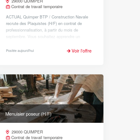
29000 QUIMPER
Contrat de travail temporaire
ACTUAL Quimper BTP / Construction Navale
recrute des Plaquistes (H/F) en contrat de
professionnalisation, à partir du mois de
septembre. Vous souhaitez apprendre un
métier d'avenir dans le secteur du bâtiment ?
Rejoignez une formation en alternance...
Voir l'offre
Postée aujourd'hui
Menuisier poseur (H/F)
29000 QUIMPER
Contrat de travail temporaire