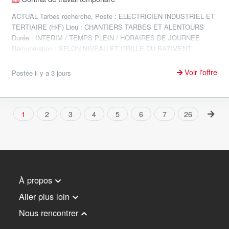
ACTUAL Tarbes recherche, Poste : ELECTRICIEN INDUSTRIEL ET
TERTIAIRE (H/F) Lieu : CHANTIERS TARBES ET ALENTOURS
Durée : INTERIM / TEMPS PLEIN / HORAIRES DE JOURNEE
Rémunération : SELON NIVEAU ET GRILLE DU BATIMENT
Missions : 1. Réaliser les...
Voir l'offre
Postée il y a 3 jours
1
2
3
4
5
6
7
26
À propos
Aller plus loin
Nous rencontrer