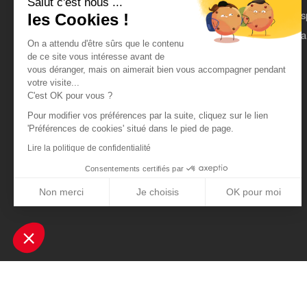
Salut c'est nous ...
On parle de nous
Es
les Cookies !
Mentions légales
Pa
On a attendu d'être sûrs que le contenu
CGU
de ce site vous intéresse avant de
vous déranger, mais on aimerait bien vous accompagner pendant
Données personnelles
votre visite...
C'est OK pour vous ?
Pour modifier vos préférences par la suite, cliquez sur le lien
'Préférences de cookies' situé dans le pied de page.
Lire la politique de confidentialité
Consentements certifiés par
Non merci
Je choisis
OK pour moi
Axeptio consent
Plateforme de Gestion du Consentement : Personnalisez vos Optio
Notre plateforme vous permet d'adapter et de gérer vos paramètres 