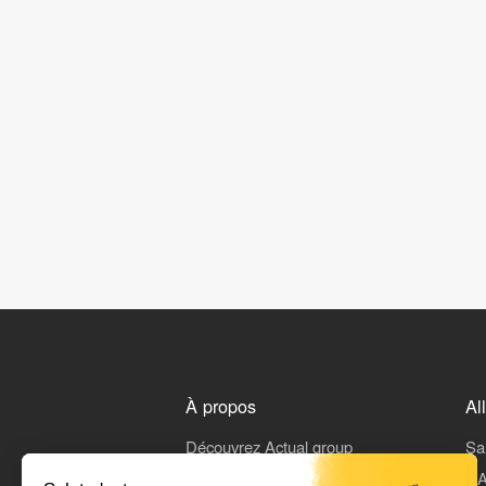
À propos
Al
Découvrez Actual group
Sa
Rejoindre Actual
L'A