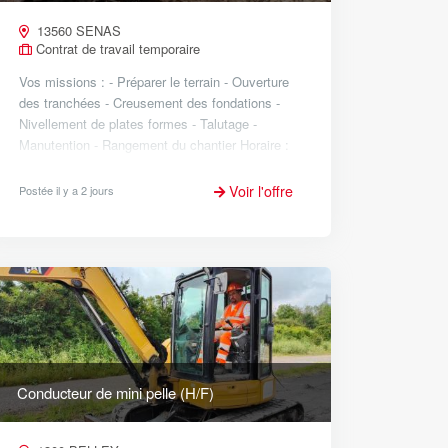
13560 SENAS
Contrat de travail temporaire
Vos missions : - Préparer le terrain - Ouverture
des tranchées - Creusement des fondations -
Nivellement de plates formes - Talutage -
Manutention - Rangement du chantier Horaire :
De journée du lundi au vendredi Salaire : T...
Voir l'offre
Postée il y a 2 jours
Conducteur de mini pelle (H/F)