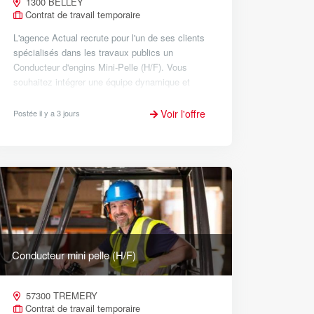
1300 BELLEY
Contrat de travail temporaire
L'agence Actual recrute pour l'un de ses clients
spécialisés dans les travaux publics un
Conducteur d'engins Mini-Pelle (H/F). Vous
souhaitez intégrer une équipe dynamique et
mettre vos compétences à profit ? Alors
n'hésitez plus et venez rejoindre...
Voir l'offre
Postée il y a 3 jours
Conducteur mini pelle (H/F)
57300 TREMERY
Contrat de travail temporaire