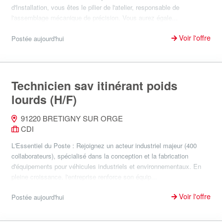
d'Installation, vous êtes le pilier de l'atelier, responsable de
l'assemblage mécanique de précision. Vous aurez égale...
Voir l'offre
Postée aujourd'hui
Technicien sav itinérant poids
lourds (H/F)
91220 BRETIGNY SUR ORGE
CDI
L'Essentiel du Poste : Rejoignez un acteur industriel majeur (400
collaborateurs), spécialisé dans la conception et la fabrication
d'équipements pour véhicules industriels et environnementaux. En
pleine croissance, l'entreprise renforce son équip...
Voir l'offre
Postée aujourd'hui