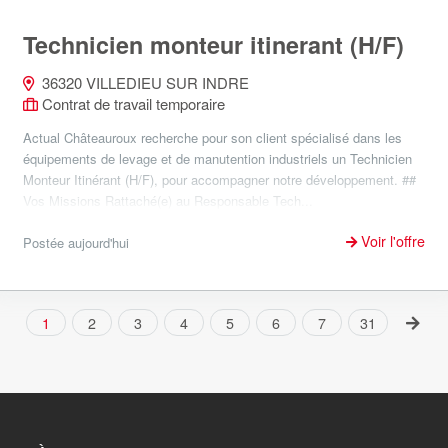
Technicien monteur itinerant (H/F)
36320 VILLEDIEU SUR INDRE
Contrat de travail temporaire
Actual Châteauroux recherche pour son client spécialisé dans les
équipements de levage et de manutention industriels un Technicien
Monteur Itinérant (H/F), pour accompagner notre développement. ##
Vos Missions Rattaché(e) au Responsable Tech...
Voir l'offre
Postée aujourd'hui
1
2
3
4
5
6
7
31