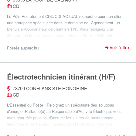
CDI
Le Pôle Recrutement CDD/CDI ACTUAL recherche pour son client,
une entreprise spécialisée dans le domaine de l’Agencement, un
Menuisier-Coordinateur de chantiers H/F. Vous rejoignez une
structure où la qualité passe avant la quantité. En effet, notr...
Voir l'offre
Postée aujourd'hui
Électrotechnicien itinérant (H/F)
78700 CONFLANS STE HONORINE
CDI
L'Essentiel du Poste : Rejoignez un spécialiste des solutions
d'énergie. Rattaché(e) au Responsable d’Activité Électrique, vous
avez pour rôle principal d’assurer les visites de maintenance
électrique et les travaux mécaniques standards sur des grou...