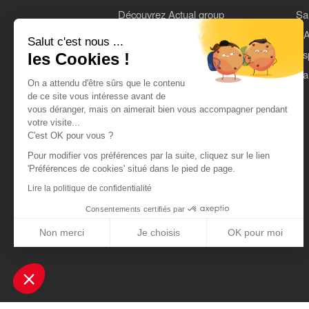
Découvrez Actual group
Sa
Rejoindre Actual
L'A
Salut c'est nous ...
On parle de nous
Es
les Cookies !
Mentions légales
Pa
On a attendu d'être sûrs que le contenu
CGU
de ce site vous intéresse avant de
vous déranger, mais on aimerait bien vous accompagner pendant
Données personnelles
votre visite...
C'est OK pour vous ?
Pour modifier vos préférences par la suite, cliquez sur le lien
'Préférences de cookies' situé dans le pied de page.
Lire la politique de confidentialité
Consentements certifiés par
Non merci
Je choisis
OK pour moi
Axeptio consent
Plateforme de Gestion du Consentement : Personnalisez vos Optio
Notre plateforme vous permet d'adapter et de gérer vos paramètres 