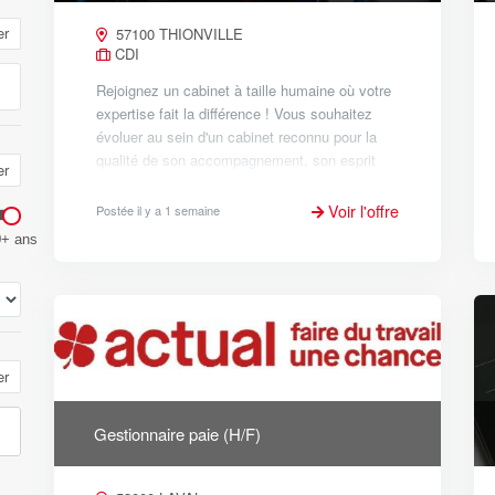
er
57100 THIONVILLE
CDI
Rejoignez un cabinet à taille humaine où votre
expertise fait la différence ! Vous souhaitez
évoluer au sein d'un cabinet reconnu pour la
qualité de son accompagnement, son esprit
er
d'équipe et son environnement de travail
bienveillant ? Cette opp...
Voir l'offre
Postée il y a 1 semaine
0+ ans
er
Gestionnaire paie (H/F)