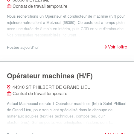
Contrat de travail temporaire
Nous recherchons un Opérateur et conducteur de machine (h/f) pour
rejoindre notre client à Metzeral (68380). Ce poste est à temps plein
avec une durée de 2 mois en intérim, puis CDD en vue d'embauche.
Vos principales responsabilités incluront...
Voir l'offre
Postée aujourd'hui
Opérateur machines (H/F)
44310 ST PHILBERT DE GRAND LIEU
Contrat de travail temporaire
Actual Machecoul recrute 1 Opérateur machines (h/f) à Saint Philbert
de Grand Lieu, pour son client spécialisé dans la découpe de
matériaux souples (textiles techniques, composites, cuir,
élastomères). Sur ce poste, vos principales missions sont l...