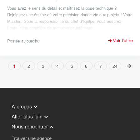
Vous avez le sens du détail et maîtrisez la pose technique ?
Rejoignez une équipe où votre précision donne vie aux projets ! Votre
Mission: Sous la responsabilité du chef d'équipe, vous assurez
l'installation complète de menuiseries intérieure...
Voir l'offre
Postée aujourd'hui
1
2
3
4
5
6
7
24
À propos
Aller plus loin
Nous rencontrer
Trouver une agence