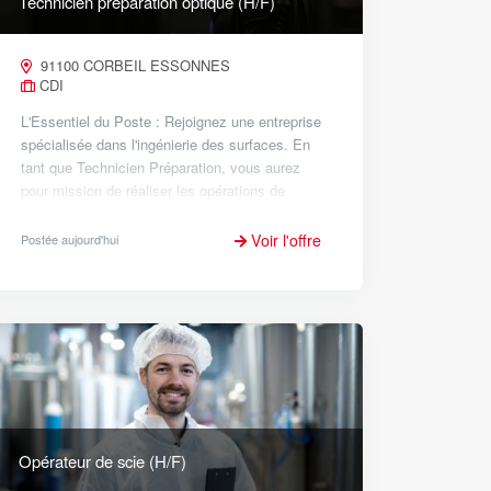
Technicien préparation optique (H/F)
91100 CORBEIL ESSONNES
CDI
L'Essentiel du Poste : Rejoignez une entreprise
spécialisée dans l'ingénierie des surfaces. En
tant que Technicien Préparation, vous aurez
pour mission de réaliser les opérations de
préparation des pièces avant traitement. Vous
jouerez un rôle clé e...
Voir l'offre
Postée aujourd'hui
Opérateur de scie (H/F)