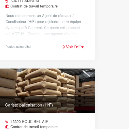
59400 CAMBRAI
Contrat de travail temporaire
Nous recherchons un Agent de réseaux /
Canalisateur (H/F) pour rejoindre notre équipe
dynamique à Cambrai. Ce poste est proposé
par ACTUAL Cambrai, une agence réputée
pour son expertise et son engagement envers
ses clients. Localisation : Cam...
Voir l'offre
Postée aujourd'hui
Cariste pallettisation (H/F)
13320 BOUC BEL AIR
Contrat de travail temporaire