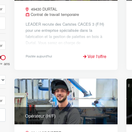
er
49430 DURTAL
Contrat de travail temporaire
LEADER recrute des Caristes CACES 3 (F/H)
pour une entreprise spécialisée dans la
fabrication et la gestion de palettes en bois à
Durtal. Vous serez en charge de
er
l'approvisionnement des machines pour la
fabrication des palettes, ainsi que du
Voir l'offre
Postée aujourd'hui
chargem...
0+ ans
er
Opérateur (H/F)