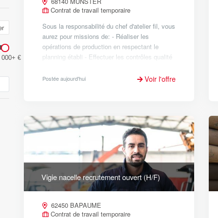
68140 MUNSTER
Contrat de travail temporaire
Sous la responsabilité du chef d'atelier fil, vous
er
aurez pour missions de: - Réaliser les
opérations de production en respectant le
planning établi - Effectuer les contrôles qualité
 000+ €
liés aux opérations de production et renseigner
les feuilles...
Voir l'offre
Postée aujourd'hui
Vigie nacelle recrutement ouvert (H/F)
62450 BAPAUME
Contrat de travail temporaire