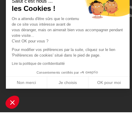
Salut c'est nous ...
On parle de nous
Es
les Cookies !
Mentions légales
Pa
On a attendu d'être sûrs que le contenu
CGU
de ce site vous intéresse avant de
vous déranger, mais on aimerait bien vous accompagner pendant
Données personnelles
votre visite...
C'est OK pour vous ?
Pour modifier vos préférences par la suite, cliquez sur le lien
'Préférences de cookies' situé dans le pied de page.
Lire la politique de confidentialité
Consentements certifiés par
Non merci
Je choisis
OK pour moi
Axeptio consent
Plateforme de Gestion du Consentement : Personnalisez vos Optio
Notre plateforme vous permet d'adapter et de gérer vos paramètres 