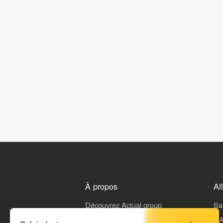
À propos
Al
Découvrez Actual group
Sa
Rejoindre Actual
L'A