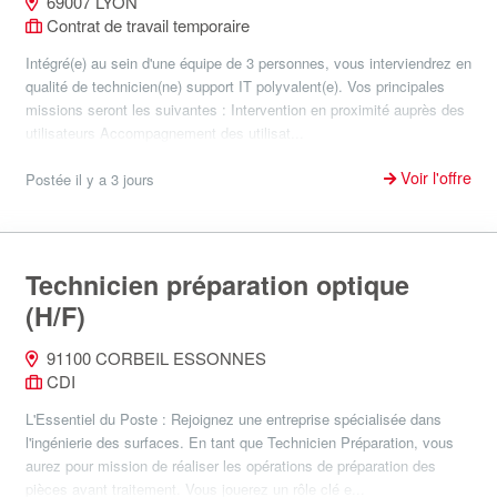
69007 LYON
Contrat de travail temporaire
Intégré(e) au sein d'une équipe de 3 personnes, vous interviendrez en
qualité de technicien(ne) support IT polyvalent(e). Vos principales
missions seront les suivantes : Intervention en proximité auprès des
utilisateurs Accompagnement des utilisat...
Voir l'offre
Postée il y a 3 jours
Technicien préparation optique
(H/F)
91100 CORBEIL ESSONNES
CDI
L'Essentiel du Poste : Rejoignez une entreprise spécialisée dans
l'ingénierie des surfaces. En tant que Technicien Préparation, vous
aurez pour mission de réaliser les opérations de préparation des
pièces avant traitement. Vous jouerez un rôle clé e...