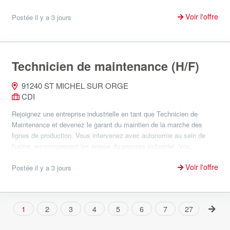
Voir l'offre
Postée il y a 3 jours
Technicien de maintenance (H/F)
91240 ST MICHEL SUR ORGE
CDI
Rejoignez une entreprise industrielle en tant que Technicien de
Maintenance et devenez le garant du maintien de la marche des
lignes de production. Vous intervenez avec autonomie au sein de
l'usine, en comprenant les enjeux du process industriel. Vou...
Voir l'offre
Postée il y a 3 jours
1
2
3
4
5
6
7
27