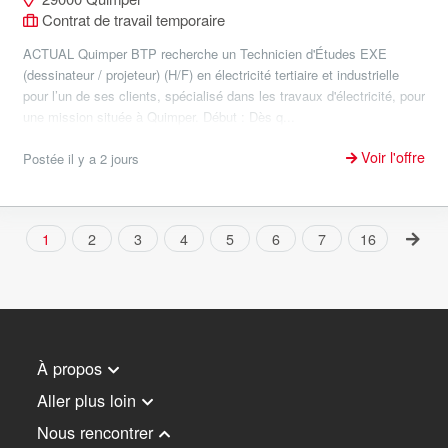
Contrat de travail temporaire
ACTUAL Quimper BTP recherche un Technicien d'Études EXE
(dessinateur / projeteur) (H/F) en électricité tertiaire et industrielle
pour l’un de ses clients, spécialisé dans les travaux d'électricité, pour
une mission située à Quimper. Début : Dès q...
Voir l'offre
Postée il y a 2 jours
1
2
3
4
5
6
7
16
À propos
Aller plus loin
Nous rencontrer