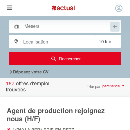
Rechercher
Déposez votre CV
157
offres d'emploi
pertinence
Trier par
trouvées
par page
10
Agent de production rejoignez
nous (H/F)
44760 LA BERNERIE-EN-RETZ