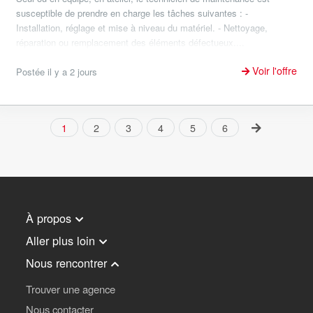
susceptible de prendre en charge les tâches suivantes : -
Installation, réglage et mise à niveau du matériel. - Nettoyage,
réparation ou remplacement des éléments défectueux....
Voir l'offre
Postée il y a 2 jours
1
2
3
4
5
6
À propos
Aller plus loin
Nous rencontrer
Trouver une agence
Nous contacter