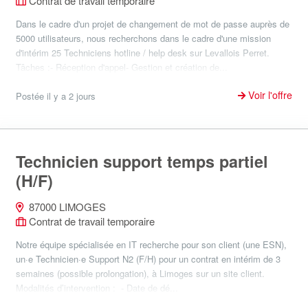
Contrat de travail temporaire
Dans le cadre d'un projet de changement de mot de passe auprès de
5000 utilisateurs, nous recherchons dans le cadre d'une mission
d'intérim 25 Techniciens hotline / help desk sur Levallois Perret.
Tâches :- Réception d'appel- Gestion et création de...
Voir l'offre
Postée il y a 2 jours
Technicien support temps partiel
(H/F)
87000 LIMOGES
Contrat de travail temporaire
Notre équipe spécialisée en IT recherche pour son client (une ESN),
un·e Technicien·e Support N2 (F/H) pour un contrat en intérim de 3
semaines (possible prolongation), à Limoges sur un site client.
Modalités d’intervention : - Date de dé...