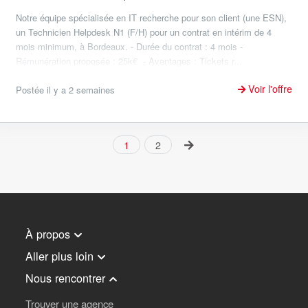
Notre équipe spécialisée en IT recherche pour son client (une ESN),
un Technicien Helpdesk N1 (F/H) pour un contrat en intérim de 4
mois minimum, à Bordeaux. - Durée du contrat : 4 mois -
Rémunération proposée : 25k€ - Avantages : Tickets r...
Voir l'offre
Postée il y a 2 semaines
1
2
À propos
Aller plus loin
Nous rencontrer
Trouver une agence