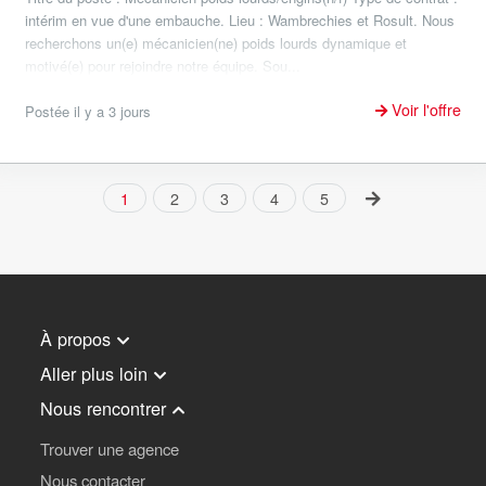
intérim en vue d'une embauche. Lieu : Wambrechies et Rosult. Nous
recherchons un(e) mécanicien(ne) poids lourds dynamique et
motivé(e) pour rejoindre notre équipe. Sou...
Voir l'offre
Postée il y a 3 jours
1
2
3
4
5
À propos
Aller plus loin
Nous rencontrer
Trouver une agence
Nous contacter