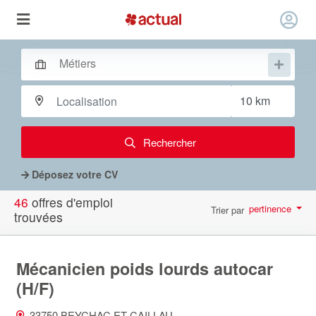
Rechercher
Déposez votre CV
46
offres d'emploi
pertinence
Trier par
trouvées
par page
10
Mécanicien poids lourds autocar
(H/F)
33750 BEYCHAC ET CAILLAU