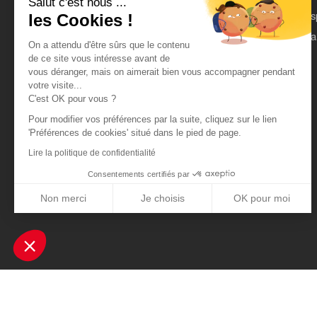
Salut c'est nous ...
On parle de nous
Es
les Cookies !
Mentions légales
Pa
On a attendu d'être sûrs que le contenu
CGU
de ce site vous intéresse avant de
vous déranger, mais on aimerait bien vous accompagner pendant
Données personnelles
votre visite...
C'est OK pour vous ?
Pour modifier vos préférences par la suite, cliquez sur le lien
'Préférences de cookies' situé dans le pied de page.
Lire la politique de confidentialité
Consentements certifiés par
Non merci
Je choisis
OK pour moi
Axeptio consent
Plateforme de Gestion du Consentement : Personnalisez vos Optio
Notre plateforme vous permet d'adapter et de gérer vos paramètres 