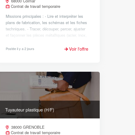
68000 Colmar
Contrat de travail temporaire
Missions principales : - Lire et interpréter les
plans de fabrication, les schémas et les fiches
techniques. - Tracer, découper, percer, ajuster
et façonner les pièces métalliques (acier, inox,
aluminium). - Réaliser les assemblag...
Voir l'offre
Postée il y a 2 jours
Tuyauteur plastique (H/F)
38000 GRENOBLE
Contrat de travail temporaire