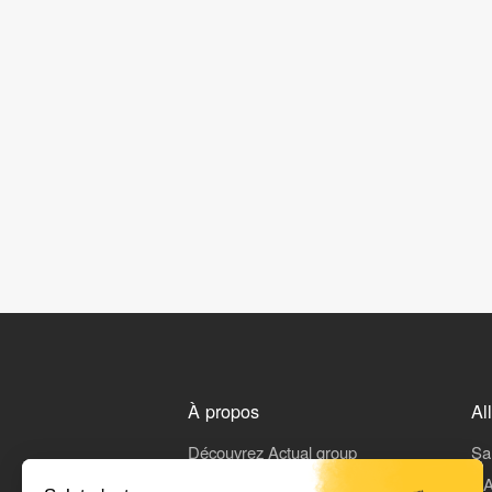
À propos
Al
Découvrez Actual group
Sa
Rejoindre Actual
L'A