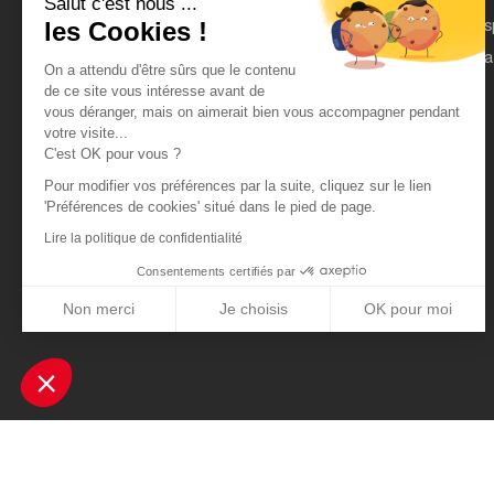
Salut c'est nous ...
On parle de nous
Es
les Cookies !
Mentions légales
Pa
On a attendu d'être sûrs que le contenu
CGU
de ce site vous intéresse avant de
vous déranger, mais on aimerait bien vous accompagner pendant
Données personnelles
votre visite...
C'est OK pour vous ?
Pour modifier vos préférences par la suite, cliquez sur le lien
'Préférences de cookies' situé dans le pied de page.
Lire la politique de confidentialité
Consentements certifiés par
Non merci
Je choisis
OK pour moi
Axeptio consent
Plateforme de Gestion du Consentement : Personnalisez vos Optio
Notre plateforme vous permet d'adapter et de gérer vos paramètres 