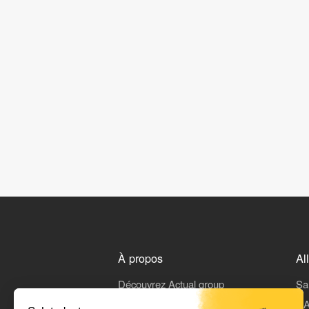
À propos
Al
Découvrez Actual group
Sa
Rejoindre Actual
L'A