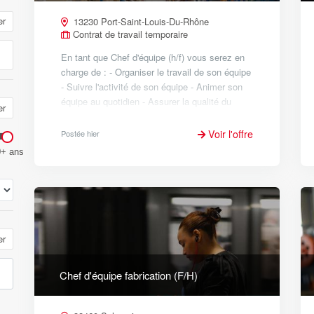
er
13230 Port-Saint-Louis-Du-Rhône
Contrat de travail temporaire
En tant que Chef d'équipe (h/f) vous serez en
charge de : - Organiser le travail de son équipe
- Suivre l'activité de son équipe - Animer son
équipe au quotidien - Assurer la qualité du
er
travail fourni - Réaliser des contrôles périodi...
Voir l'offre
Postée hier
0+ ans
er
Chef d'équipe fabrication (F/H)