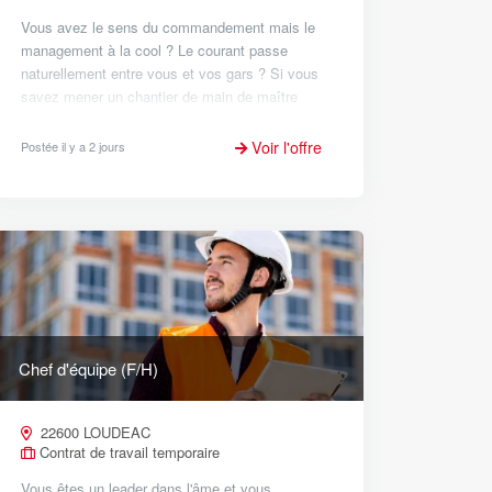
Vous avez le sens du commandement mais le
management à la cool ? Le courant passe
naturellement entre vous et vos gars ? Si vous
savez mener un chantier de main de maître
tout en avalant les kilomètres, le capitaine que
nous cherchons, c'est vous....
Voir l'offre
Postée il y a 2 jours
Chef d'équipe (F/H)
22600 LOUDEAC
Contrat de travail temporaire
Vous êtes un leader dans l'âme et vous