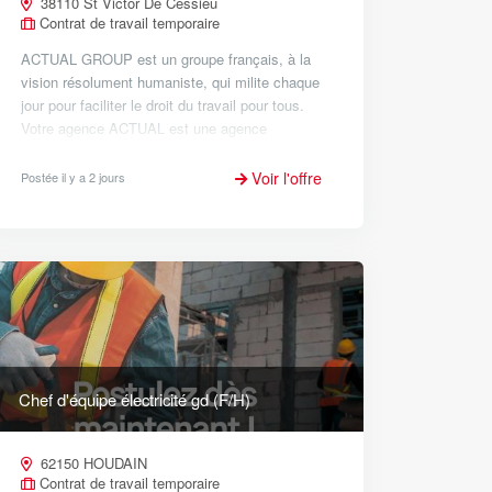
38110 St Victor De Cessieu
Contrat de travail temporaire
ACTUAL GROUP est un groupe français, à la
vision résolument humaniste, qui milite chaque
jour pour faciliter le droit du travail pour tous.
Votre agence ACTUAL est une agence
d'emploi généraliste (intérim, CDI, CDD,
formation). Notre équipe vous att...
Voir l'offre
Postée il y a 2 jours
Chef d'équipe électricité gd (F/H)
62150 HOUDAIN
Contrat de travail temporaire