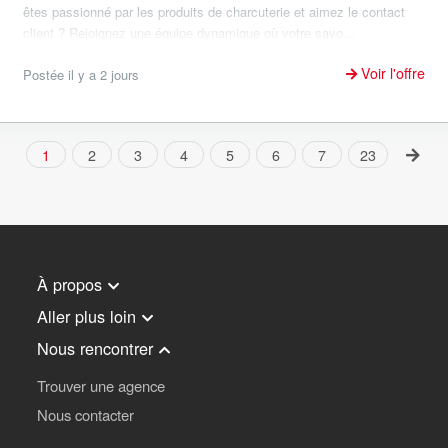
êtes passionné par les produits de charcuterie et aimez le contact
client ? Rejoignez une équipe dynamique où votre savo...
Voir l'offre
Postée il y a 2 jours
1
2
3
4
5
6
7
23
À propos
Aller plus loin
Nous rencontrer
Trouver une agence
Nous contacter