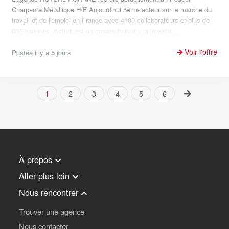
Charpente Métallique H/F Aujourd'hui 5ème acteur sur le marche du
travail et de l'emploi en France avec 4100 collaborateurs et plus de
600 agences, Actual est un groupe français, à la visio...
Voir l'offre
Postée il y a 5 jours
1
2
3
4
5
6
À propos
Aller plus loin
Nous rencontrer
Trouver une agence
Nous contacter