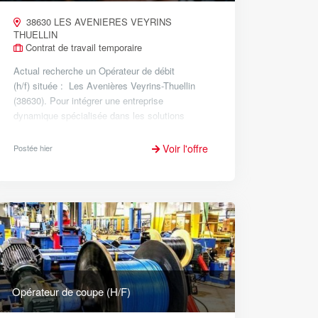
38630 LES AVENIERES VEYRINS
THUELLIN
Contrat de travail temporaire
Actual recherche un Opérateur de débit
(h/f) située : Les Avenières Veyrins-Thuellin
(38630). Pour intégrer une entreprise
dynamique spécialisée dans les solutions
industrielles sur mesure pour le tri et le
traitement des déchets. Vos missions au...
Voir l'offre
Postée hier
Opérateur de coupe (H/F)