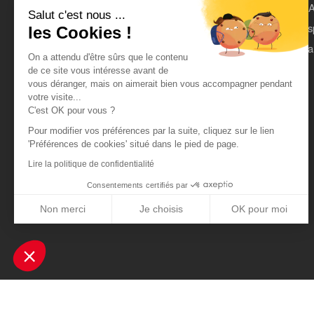
Rejoindre Actual
L'A
Salut c'est nous ...
On parle de nous
Es
les Cookies !
Mentions légales
Pa
On a attendu d'être sûrs que le contenu
CGU
de ce site vous intéresse avant de
vous déranger, mais on aimerait bien vous accompagner pendant
Données personnelles
votre visite...
C'est OK pour vous ?
Pour modifier vos préférences par la suite, cliquez sur le lien
'Préférences de cookies' situé dans le pied de page.
Lire la politique de confidentialité
Consentements certifiés par
Non merci
Je choisis
OK pour moi
Axeptio consent
Plateforme de Gestion du Consentement : Personnalisez vos Optio
Notre plateforme vous permet d'adapter et de gérer vos paramètres 