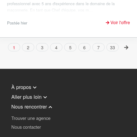
professionnel avec 5 ans d'expérience dans le domaine de la
maçonnerie. En tant que Chef d'équipe, vos m...
Voir l'offre
Postée hier
1
2
3
4
5
6
7
33
À propos
Aller plus loin
Nous rencontrer
Trouver une agence
Nous contacter