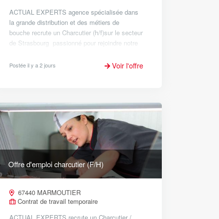
ACTUAL EXPERTS agence spécialisée dans
la grande distribution et des métiers de
bouche recrute un Charcutier (h/f)sur le secteur
de Strasbourg passionné pour rejoindre notre
équipe ! En tant que vendeur en charcuterie,
vous aurez l'opportunité...
Voir l'offre
Postée il y a 2 jours
Offre d'emploi charcutier (F/H)
67440 MARMOUTIER
Contrat de travail temporaire
ACTUAL EXPERTS recrute un Charcutier /