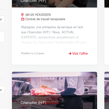
Charcutier (H/F)
68125 HOUSSEN
Contrat de travail temporaire
er
Rejoignez une entreprise dynamique en tant
que Charcutier (H/F) ! Nous, ACTUAL
EXPERTS, recherchons actuellement un
Vendeur en Charcuterie Traditionnelle H/F pour
renforcer les équipes d’un de nos clients situé
à proximité de COLMAR. V...
Voir l'offre
Postée il y a 2 jours
er
Charcutier (H/F)