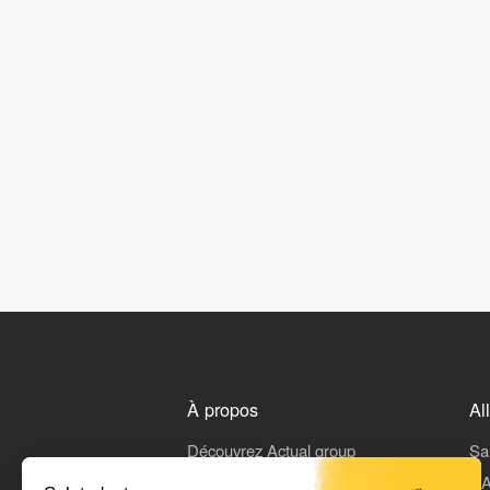
À propos
Al
Découvrez Actual group
Sa
Rejoindre Actual
L'A