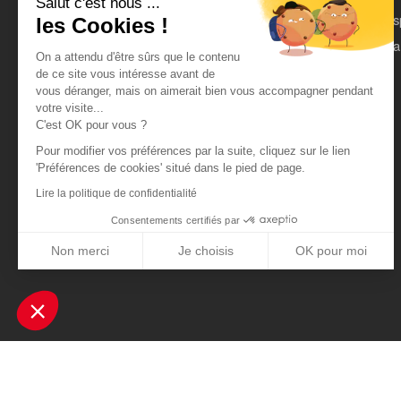
Salut c'est nous ...
On parle de nous
Es
les Cookies !
Mentions légales
Pa
On a attendu d'être sûrs que le contenu
CGU
de ce site vous intéresse avant de
vous déranger, mais on aimerait bien vous accompagner pendant
Données personnelles
votre visite...
C'est OK pour vous ?
Pour modifier vos préférences par la suite, cliquez sur le lien
'Préférences de cookies' situé dans le pied de page.
Lire la politique de confidentialité
Consentements certifiés par
Non merci
Je choisis
OK pour moi
Axeptio consent
Plateforme de Gestion du Consentement : Personnalisez vos Optio
Notre plateforme vous permet d'adapter et de gérer vos paramètres 