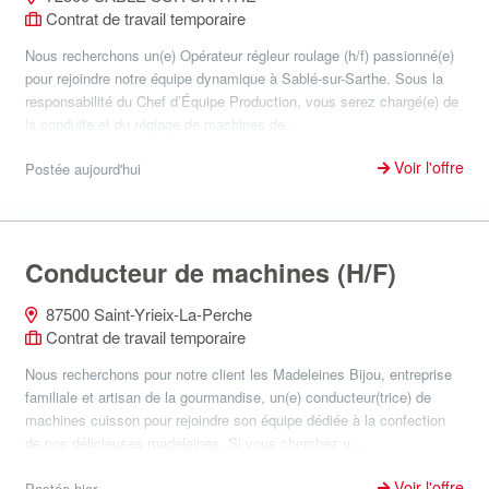
Contrat de travail temporaire
Nous recherchons un(e) Opérateur régleur roulage (h/f) passionné(e)
pour rejoindre notre équipe dynamique à Sablé-sur-Sarthe. Sous la
responsabilité du Chef d’Équipe Production, vous serez chargé(e) de
la conduite et du réglage de machines de...
Voir l'offre
Postée aujourd'hui
Conducteur de machines (H/F)
87500 Saint-Yrieix-La-Perche
Contrat de travail temporaire
Nous recherchons pour notre client les Madeleines Bijou, entreprise
familiale et artisan de la gourmandise, un(e) conducteur(trice) de
machines cuisson pour rejoindre son équipe dédiée à la confection
de nos délicieuses madeleines. Si vous cherchez u...
Voir l'offre
Postée hier