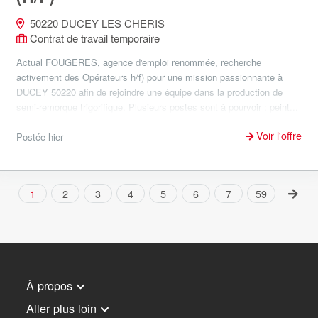
50220 DUCEY LES CHERIS
Contrat de travail temporaire
Actual FOUGERES, agence d'emploi renommée, recherche
activement des Opérateurs h/f) pour une mission passionnante à
DUCEY 50220 afin de rejoindre une équipe dans la production de
semi-remorque frigorifique. Plusieurs postes sont à pourvoir : peint...
Voir l'offre
Postée hier
1
2
3
4
5
6
7
59
À propos
Aller plus loin