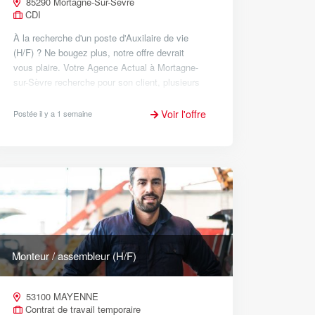
85290 Mortagne-Sur-Sèvre
CDI
À la recherche d'un poste d'Auxilaire de vie
(H/F) ? Ne bougez plus, notre offre devrait
vous plaire. Votre Agence Actual à Mortagne-
sur-Sèvre recherche pour son client, plusieurs
Aides à domicile et/ou Auxiliaires de vie
sociale sur La Gaubretièr...
Voir l'offre
Postée il y a 1 semaine
Monteur / assembleur (H/F)
53100 MAYENNE
Contrat de travail temporaire