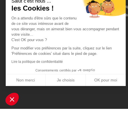
Salut c'est nous ...
On parle de nous
Es
les Cookies !
Mentions légales
Pa
On a attendu d'être sûrs que le contenu
CGU
de ce site vous intéresse avant de
vous déranger, mais on aimerait bien vous accompagner pendant
Données personnelles
votre visite...
C'est OK pour vous ?
Pour modifier vos préférences par la suite, cliquez sur le lien
'Préférences de cookies' situé dans le pied de page.
Lire la politique de confidentialité
Consentements certifiés par
Non merci
Je choisis
OK pour moi
Axeptio consent
Plateforme de Gestion du Consentement : Personnalisez vos Optio
Notre plateforme vous permet d'adapter et de gérer vos paramètres 