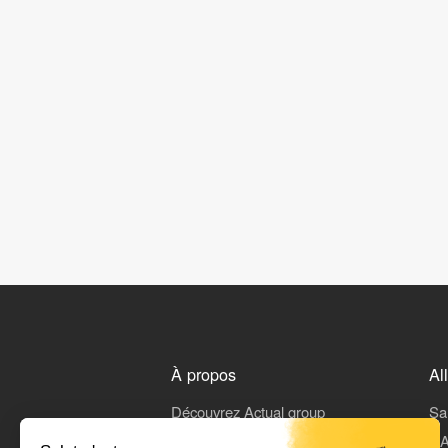
À propos
Al
Découvrez Actual group
Sa
Rejoindre Actual
L'A