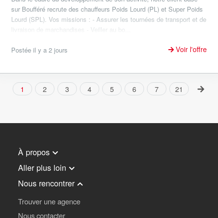
sur Boufféré recrute des chauffeurs Poids Lourd (PL) et Super Poids
Lourd (SPL). Vos missions : - Assurer les tournées de transport et de
livraison de marchandises - Veiller au bo...
Voir l'offre
Postée il y a 2 jours
1
2
3
4
5
6
7
21
À propos
Aller plus loin
Nous rencontrer
Trouver une agence
Nous contacter