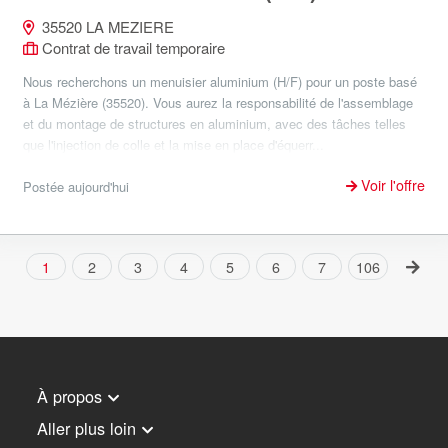
35520 LA MEZIERE
Contrat de travail temporaire
Nous recherchons un menuisier aluminium (H/F) pour un poste basé
à La Mézière (35520). Vous aurez la responsabilité de l'assemblage
et du montage de structures en aluminium, avec des tâches telles
que l'injection de colle et la mise en place d'équerr...
Voir l'offre
Postée aujourd'hui
1
2
3
4
5
6
7
106
À propos
Aller plus loin