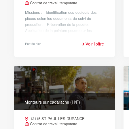
Contrat de travail temporaire
Missions : - Identification des couleurs des
pièces selon les documents de suivi de
production. - Préparation de la poudre. -
Application de la peinture poudre sur les
pièces. - Contrôle qualité. - Emballage. Des
primes e...
Voir l'offre
Postée hier
Monteurs sur cadarache (H/F)
13115 ST PAUL LES DURANCE
Contrat de travail temporaire