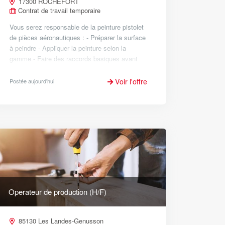
17300 ROCHEFORT
Contrat de travail temporaire
Vous serez responsable de la peinture pistolet
de pièces aéronautiques : - Préparer la surface
à peindre - Appliquer la peinture selon la
gamme - Faire des raccords basiques avant
vernis - Préparer la peinture pour les retouches
ou les...
Voir l'offre
Postée aujourd'hui
Operateur de production (H/F)
85130 Les Landes-Genusson