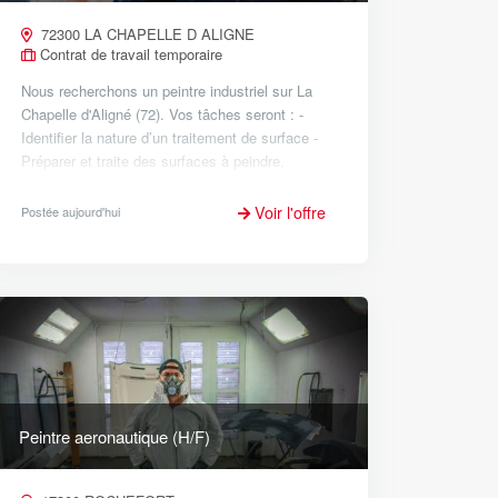
72300 LA CHAPELLE D ALIGNE
Contrat de travail temporaire
Nous recherchons un peintre industriel sur La
Chapelle d'Aligné (72). Vos tâches seront : -
Identifier la nature d’un traitement de surface -
Préparer et traite des surfaces à peindre,
décapage, ponçage, polissage - Tracer et...
Voir l'offre
Postée aujourd'hui
Peintre aeronautique (H/F)