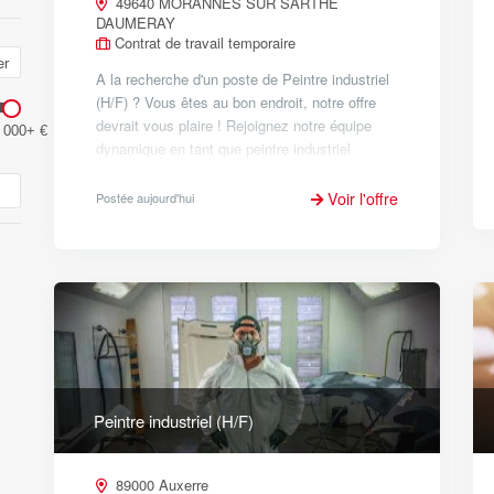
49640 MORANNES SUR SARTHE
DAUMERAY
Contrat de travail temporaire
er
A la recherche d'un poste de Peintre industriel
(H/F) ? Vous êtes au bon endroit, notre offre
devrait vous plaire ! Rejoignez notre équipe
 000+ €
dynamique en tant que peintre industriel
spécialisé dans l'application de peinture poudre
et liquid...
Voir l'offre
Postée aujourd'hui
Peintre industriel (H/F)
89000 Auxerre