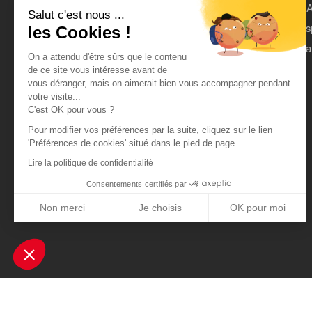
Rejoindre Actual
L'A
Salut c'est nous ...
On parle de nous
Es
les Cookies !
Mentions légales
Pa
On a attendu d'être sûrs que le contenu
CGU
de ce site vous intéresse avant de
vous déranger, mais on aimerait bien vous accompagner pendant
Données personnelles
votre visite...
C'est OK pour vous ?
Pour modifier vos préférences par la suite, cliquez sur le lien
'Préférences de cookies' situé dans le pied de page.
Lire la politique de confidentialité
Consentements certifiés par
Non merci
Je choisis
OK pour moi
Axeptio consent
Plateforme de Gestion du Consentement : Personnalisez vos Optio
Notre plateforme vous permet d'adapter et de gérer vos paramètres 