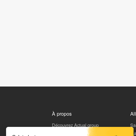
À propos
Al
Découvrez Actual group
Sa
Rejoindre Actual
L'A