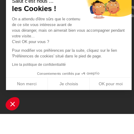
Salut c'est nous ...
On parle de nous
Es
les Cookies !
Mentions légales
Pa
On a attendu d'être sûrs que le contenu
CGU
de ce site vous intéresse avant de
vous déranger, mais on aimerait bien vous accompagner pendant
Données personnelles
votre visite...
C'est OK pour vous ?
Pour modifier vos préférences par la suite, cliquez sur le lien
'Préférences de cookies' situé dans le pied de page.
Lire la politique de confidentialité
Consentements certifiés par
Non merci
Je choisis
OK pour moi
Axeptio consent
Plateforme de Gestion du Consentement : Personnalisez vos Optio
Notre plateforme vous permet d'adapter et de gérer vos paramètres 