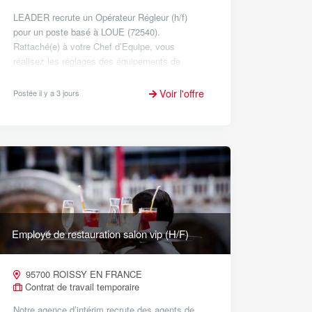
LEADER recrute un Opérateur Régleur (h/f)
pour un poste basé à LOUE (72540).
Rattaché(e) à votre Chef d’Equipe, vous
réalisez les réglages des équipements de
production dans le respect des procédures
d’hygiène, de sécurité et d’environnement,
Voir l'offre
Postée il y a 3 jours
afin...
Employé de restauration salon vip (H/F)
95700 ROISSY EN FRANCE
Contrat de travail temporaire
Notre agence d’intérim recrute des agents de