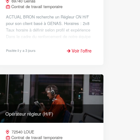
69740 Genas
Contrat de travail temporaire
ACTUAL BRON recherche un Régleur CN H/F
pour son client basé à GENAS. Horaires : 2x8
Taux horaire à définir selon profil et expérience
Dans le cadre du renforcement de notre équipe
Usinage, nous recherchons un(e) Régleur CN
H/F. Vos missions :...
Voir l'offre
Postée il y a 3 jours
Opérateur régleur (H/F)
72540 LOUE
Contrat de travail temporaire