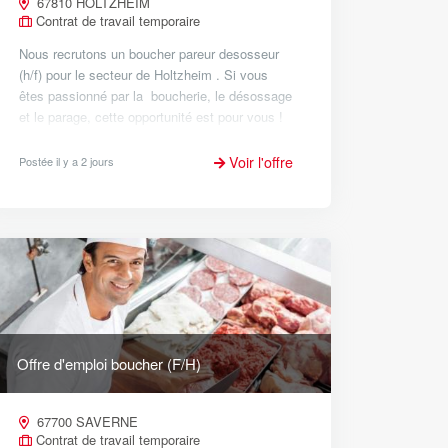
67810 HOLTZHEIM
Contrat de travail temporaire
Nous recrutons un boucher pareur desosseur
(h/f) pour le secteur de Holtzheim . Si vous
êtes passionné par la boucherie, le désossage
et le parage, cette opportunité est pour vous !
Vous travaillerez dans un environnement
dynamique et stimulant....
Voir l'offre
Postée il y a 2 jours
Offre d'emploi boucher (F/H)
67700 SAVERNE
Contrat de travail temporaire