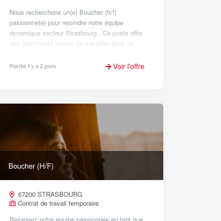
Nous recherchons un(e) Boucher (h/f)
passionné(e) pour rejoindre notre équipe
dynamique secteur Strasbourg . Ce poste offre
une opportunité unique de travailler dans un
environnement stimulant et créatif. Description
du poste : - Découpe de v...
Voir l'offre
Postée il y a 2 jours
Boucher (H/F)
67200 STRASBOURG
Contrat de travail temporaire
Rejoignez notre équipe passionnée en tant que