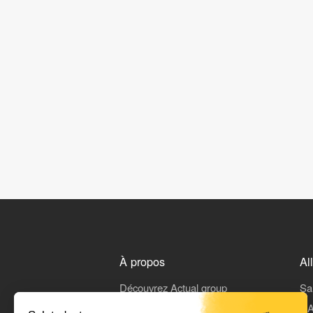
À propos
Al
Découvrez Actual group
Sa
Rejoindre Actual
L'A