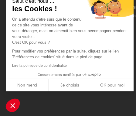
Salut c'est nous ...
On parle de nous
Es
les Cookies !
Mentions légales
Pa
On a attendu d'être sûrs que le contenu
CGU
de ce site vous intéresse avant de
vous déranger, mais on aimerait bien vous accompagner pendant
Données personnelles
votre visite...
C'est OK pour vous ?
Pour modifier vos préférences par la suite, cliquez sur le lien
'Préférences de cookies' situé dans le pied de page.
Lire la politique de confidentialité
Consentements certifiés par
Non merci
Je choisis
OK pour moi
Axeptio consent
Plateforme de Gestion du Consentement : Personnalisez vos Optio
Notre plateforme vous permet d'adapter et de gérer vos paramètres 