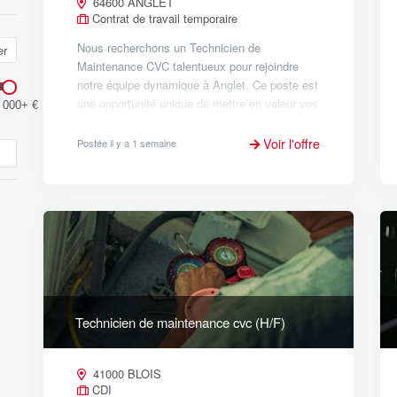
64600 ANGLET
Contrat de travail temporaire
Nous recherchons un Technicien de
er
Maintenance CVC talentueux pour rejoindre
notre équipe dynamique à Anglet. Ce poste est
une opportunité unique de mettre en valeur vos
 000+ €
compétences techniques dans un cadre
professionnel stimulant. Missions :...
Voir l'offre
Postée il y a 1 semaine
Technicien de maintenance cvc (H/F)
41000 BLOIS
CDI