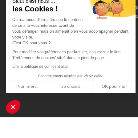
Salut c'est nous ...
On parle de nous
Es
les Cookies !
Mentions légales
Pa
On a attendu d'être sûrs que le contenu
CGU
de ce site vous intéresse avant de
vous déranger, mais on aimerait bien vous accompagner pendant
Données personnelles
votre visite...
C'est OK pour vous ?
Pour modifier vos préférences par la suite, cliquez sur le lien
'Préférences de cookies' situé dans le pied de page.
Lire la politique de confidentialité
Consentements certifiés par
Non merci
Je choisis
OK pour moi
Axeptio consent
Plateforme de Gestion du Consentement : Personnalisez vos Optio
Notre plateforme vous permet d'adapter et de gérer vos paramètres 