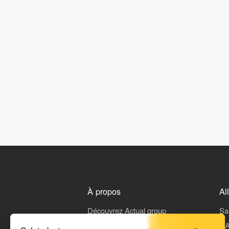
À propos
Al
Découvrez Actual group
Sa
Rejoindre Actual
L'A