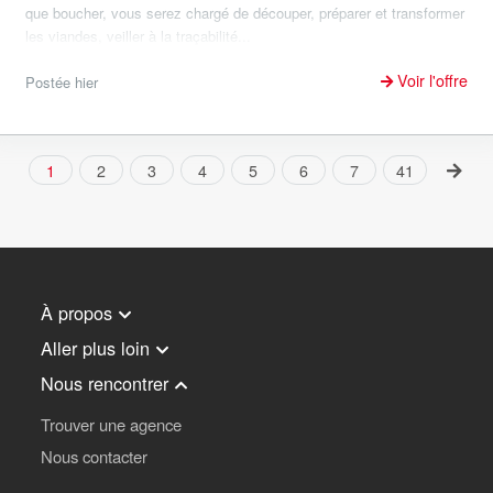
que boucher, vous serez chargé de découper, préparer et transformer
les viandes, veiller à la traçabilité...
Voir l'offre
Postée hier
1
2
3
4
5
6
7
41
À propos
Aller plus loin
Nous rencontrer
Trouver une agence
Nous contacter