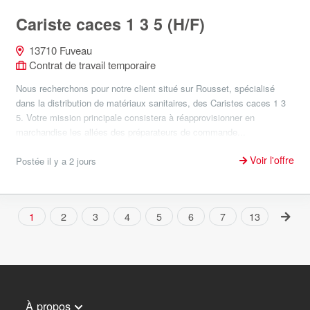
Cariste caces 1 3 5 (H/F)
13710 Fuveau
Contrat de travail temporaire
Nous recherchons pour notre client situé sur Rousset, spécialisé
dans la distribution de matériaux sanitaires, des Caristes caces 1 3
5. Votre mission principale consistera à réapprovisionner en
marchandise les allées des préparateurs de commande...
Voir l'offre
Postée il y a 2 jours
1
2
3
4
5
6
7
13
À propos