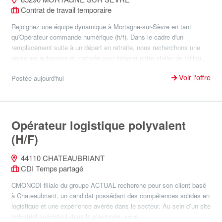
Contrat de travail temporaire
Rejoignez une équipe dynamique à Mortagne-sur-Sèvre en tant
qu'Opérateur commande numérique (h/f). Dans le cadre d'un
remplacement suite à un départ en retraite, nous recherchons une
personne autonome et motivée pour intégrer notre atelier de taillag...
Voir l'offre
Postée aujourd'hui
Opérateur logistique polyvalent
(H/F)
44110 CHATEAUBRIANT
CDI Temps partagé
CMONCDI filiale du groupe ACTUAL recherche pour son client basé
à Chateaubriant, un candidat possédant des compétences solides en
logistique et une expérience avérée dans le secteur. Au sein d’un site
industriel spécialisé dans la plasturgie, vous i...