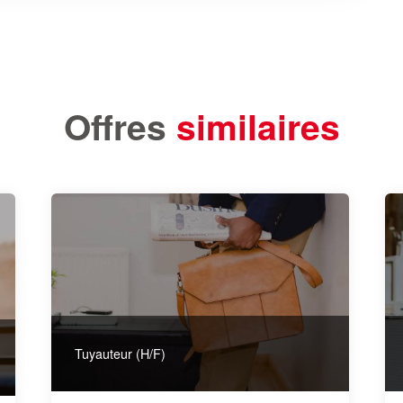
Offres
similaires
Tuyauteur (H/F)