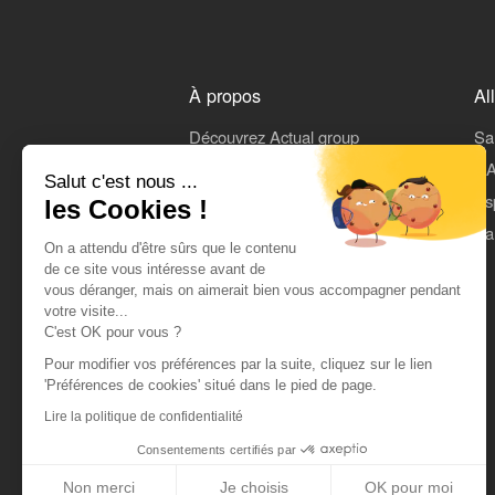
À propos
Al
Découvrez Actual group
Sa
Rejoindre Actual
L'A
Salut c'est nous ...
On parle de nous
Es
les Cookies !
Mentions légales
Pa
On a attendu d'être sûrs que le contenu
CGU
de ce site vous intéresse avant de
vous déranger, mais on aimerait bien vous accompagner pendant
Données personnelles
votre visite...
C'est OK pour vous ?
Pour modifier vos préférences par la suite, cliquez sur le lien
'Préférences de cookies' situé dans le pied de page.
Lire la politique de confidentialité
Consentements certifiés par
Non merci
Je choisis
OK pour moi