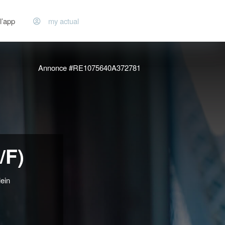
l’app
my actual
Annonce #RE1075640A372781
/F)
ein