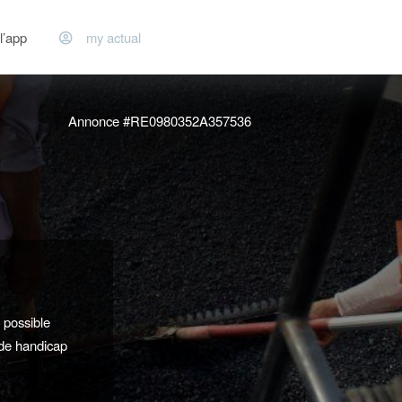
l’app
my actual
Annonce #RE0980352A357536
possible
 de handicap