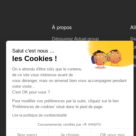
À propos
Al
Découvrez Actual group
Sa
Rejoindre Actual
L'A
Salut c'est nous ...
On parle de nous
Es
les Cookies !
Mentions légales
Pa
On a attendu d'être sûrs que le contenu
CGU
de ce site vous intéresse avant de
vous déranger, mais on aimerait bien vous accompagner pendant
Données personnelles
votre visite...
C'est OK pour vous ?
Pour modifier vos préférences par la suite, cliquez sur le lien
'Préférences de cookies' situé dans le pied de page.
Lire la politique de confidentialité
Consentements certifiés par
Non merci
Je choisis
OK pour moi