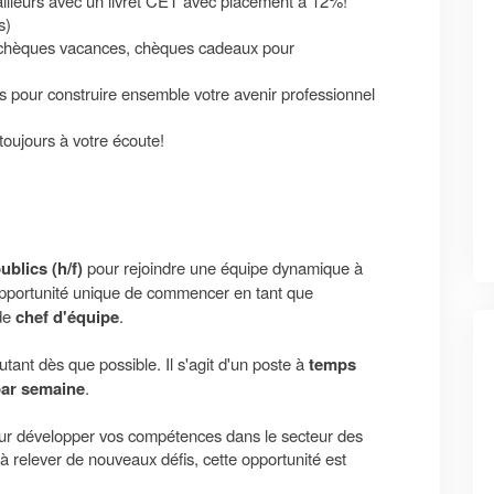
 ailleurs avec un livret CET avec placement à 12%!
s)
 chèques vacances, chèques cadeaux pour
s pour construire ensemble votre avenir professionnel
toujours à votre écoute!
ublics (h/f)
pour rejoindre une équipe dynamique à
opportunité unique de commencer en tant que
 de
chef d'équipe
.
utant dès que possible. Il s'agit d'un poste à
temps
par semaine
.
ur développer vos compétences dans le secteur des
 à relever de nouveaux défis, cette opportunité est