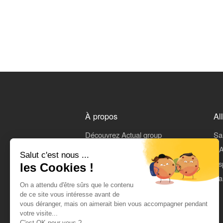
À propos
Al
Découvrez Actual group
Sa
Rejoindre Actual
L'A
Salut c'est nous ...
On parle de nous
Es
les Cookies !
Mentions légales
Pa
On a attendu d'être sûrs que le contenu
CGU
de ce site vous intéresse avant de
vous déranger, mais on aimerait bien vous accompagner pendant
Données personnelles
votre visite...
C'est OK pour vous ?