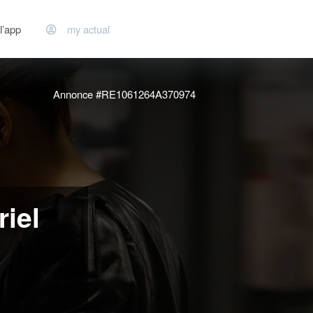
l’app
my actual
Annonce #RE1061264A370974
iel