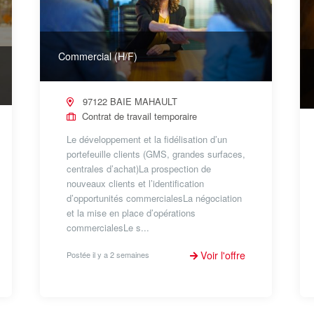
Commercial (H/F)
97122 BAIE MAHAULT
Contrat de travail temporaire
Le développement et la fidélisation d’un
portefeuille clients (GMS, grandes surfaces,
centrales d’achat)La prospection de
nouveaux clients et l’identification
d’opportunités commercialesLa négociation
et la mise en place d’opérations
commercialesLe s...
Voir l'offre
Postée il y a 2 semaines