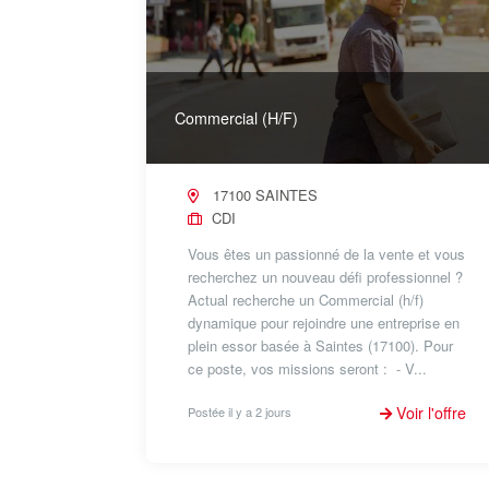
Commercial (H/F)
17100 SAINTES
CDI
Vous êtes un passionné de la vente et vous
recherchez un nouveau défi professionnel ?
Actual recherche un Commercial (h/f)
dynamique pour rejoindre une entreprise en
plein essor basée à Saintes (17100). Pour
ce poste, vos missions seront : - V...
Voir l'offre
Postée il y a 2 jours