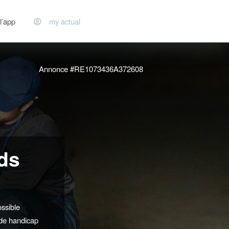
l’app
my actual
Annonce #RE1073436A372608
rds
ssible
 de handicap