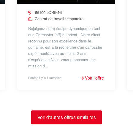
56100 LORIENT
Contrat de travail temporaire
Rejoignez notre équipe dynamique en tant
que Carrossier (h/f) à Lorient ! Notre client,
reconnu pour son excellence dans le
domaine, est à la recherche d'un carrossier
expérimenté avec au moins 2 ans
d'expérience.Nous vous proposons une
mission d...
Voir l'offre
Postée il y a 1 semaine
Voir d'autres offres similaires