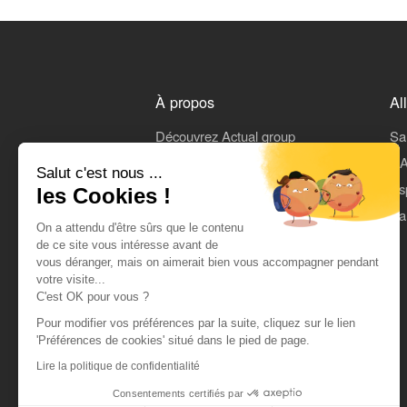
À propos
Al
Découvrez Actual group
Sa
Rejoindre Actual
L'A
Salut c'est nous ...
On parle de nous
Es
les Cookies !
Mentions légales
Pa
On a attendu d'être sûrs que le contenu
CGU
de ce site vous intéresse avant de
vous déranger, mais on aimerait bien vous accompagner pendant
Données personnelles
votre visite...
C'est OK pour vous ?
Pour modifier vos préférences par la suite, cliquez sur le lien
'Préférences de cookies' situé dans le pied de page.
Lire la politique de confidentialité
Consentements certifiés par