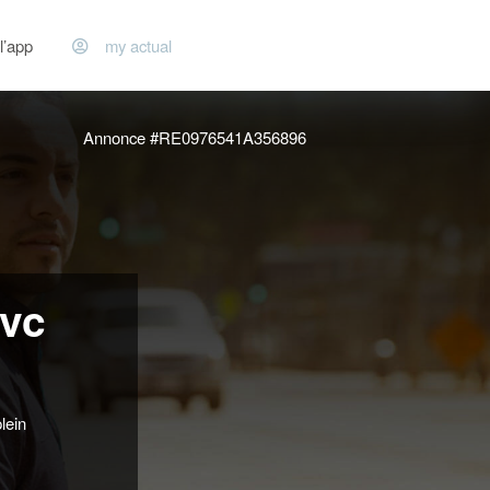
l’app
my actual
Annonce #RE0976541A356896
cvc
lein