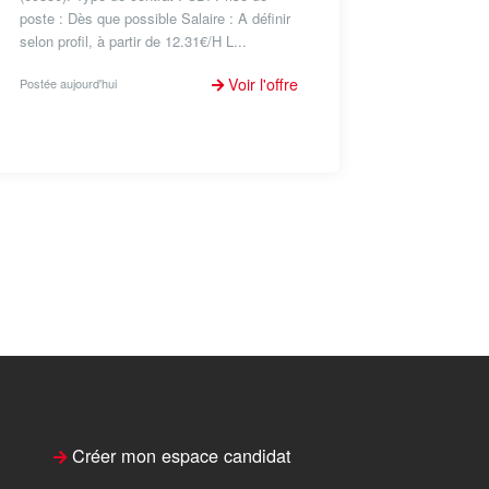
poste : Dès que possible Salaire : A définir
selon profil, à partir de 12.31€/H L...
Voir l'offre
Postée aujourd'hui
Créer mon espace candidat