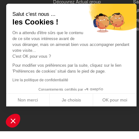
Découvrez Actual group
Sa
Rejoindre Actual
L'A
Salut c'est nous ...
On parle de nous
Es
les Cookies !
Mentions légales
Pa
On a attendu d'être sûrs que le contenu
CGU
de ce site vous intéresse avant de
vous déranger, mais on aimerait bien vous accompagner pendant
Données personnelles
votre visite...
C'est OK pour vous ?
Pour modifier vos préférences par la suite, cliquez sur le lien
'Préférences de cookies' situé dans le pied de page.
Lire la politique de confidentialité
Consentements certifiés par
Non merci
Je choisis
OK pour moi
Axeptio consent
Plateforme de Gestion du Consentement : Personnalisez vos Optio
Notre plateforme vous permet d'adapter et de gérer vos paramètres 