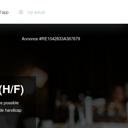
l’app
my actual
Annonce #RE1042833A367679
(H/F)
e possible
 de handicap