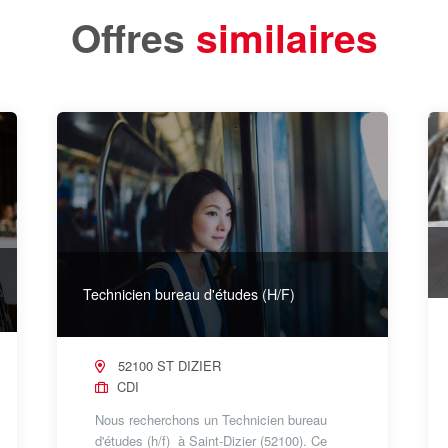
Offres
similaires
Technicien bureau d'études (H/F)
52100 ST DIZIER
CDI
Nous recherchons un Technicien bureau
d'études (h/f) à Saint-Dizier (52100). Ce