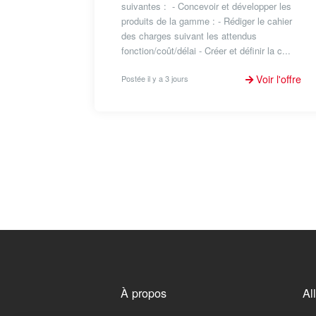
suivantes : - Concevoir et développer les
produits de la gamme : - Rédiger le cahier
des charges suivant les attendus
fonction/coût/délai - Créer et définir la c...
Voir l'offre
Postée il y a 3 jours
À propos
Al