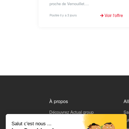
proche de Vernouillet....
Voir l'offre
Postée il y a 3 jours
À propos
Al
Découvrez Actual group
Sa
Rejoindre Actual
L'A
Salut c'est nous ...
On parle de nous
Es