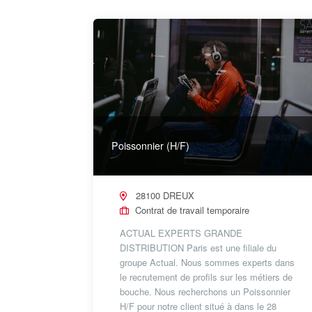
Poissonnier (H/F)
28100 DREUX
Contrat de travail temporaire
ACTUAL EXPERTS GRANDE
DISTRIBUTION Paris est une filiale du
groupe Actual. Nous sommes experts dans
le recrutement de profils sur les métiers de
bouche. Nous recherchons un Poissonnier
H/F pour notre client situé à dans le 28