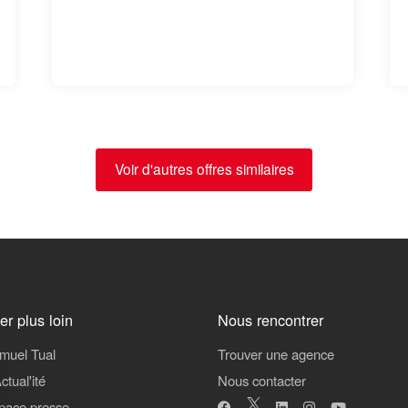
Voir d'autres offres similaires
ler plus loin
Nous rencontrer
muel Tual
Trouver une agence
ctual'ité
Nous contacter
pace presse