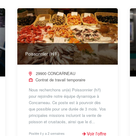
Poissonnier (H/F)
29900 CONCARNEAU
Contrat de travail temporaire
Nous recherchons un(e) Poissonnier (h/f)
pour rejoindre notre équipe dynamique à
Concarneau. Ce poste est à pourvoir dès
que possible pour une durée de 3 mois. Vos
principales missions incluront la vente de
poisson et crustacés, ainsi que le d...
Voir l'offre
Postée il y a 2 semaines