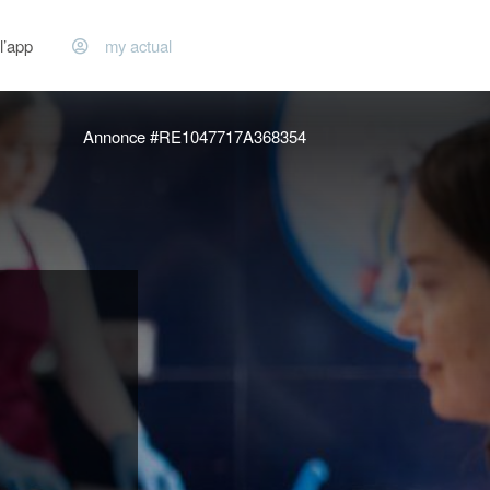
l’app
my actual
Annonce #RE1047717A368354